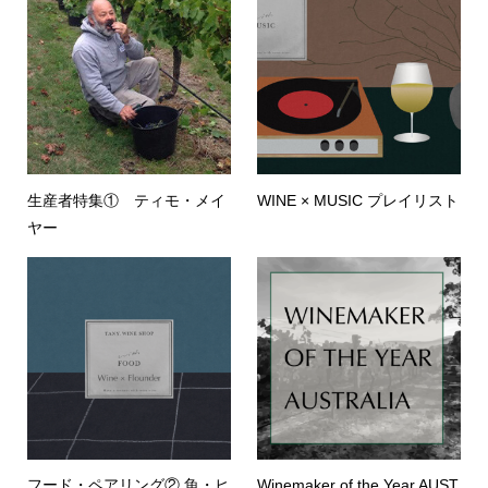
生産者特集① ティモ・メイ
WINE × MUSIC プレイリスト
ヤー
フード・ペアリング② 魚・ヒ
Winemaker of the Year AUST