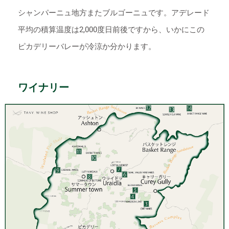
シャンパーニュ地方またブルゴーニュです。アデレード
平均の積算温度は2,000度日前後ですから、いかにこの
ピカデリーバレーが冷涼か分かります。
ワイナリー
BK WINES
LOST IN A FOREST
更に詳しく生産者について
Green Hills
Ashton Hills
アシュトン. ヒルズ
BARRATT
バラット
更に詳しく生産者について
更に詳しく生産者について
グリーンヒルズ
Lucy Margoux
ルーシー・マルゴー
更に詳しく生産者について
BLEFARI
ブレファリ
Whisson Lake
ウィッソン レイク
https://greenhillwines.com.au
Small Valley
スモール ヴァレー
更に詳しく生産者について
更に詳しく生産者について（English)
タパナパ
テッレ ア テッレ