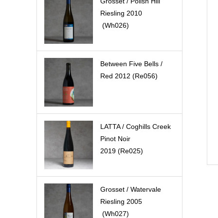
Grosset / Polish Hill
Riesling 2010
(Wh026)
Between Five Bells /
Red 2012 (Re056)
LATTA / Coghills Creek
Pinot Noir
2019 (Re025)
Grosset / Watervale
Riesling 2005
(Wh027)