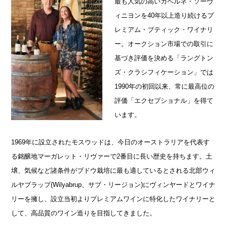
最も人気の高いカベルネ・ソーヴ
ィニヨンを40年以上造り続けるプ
レミアム・ブティック・ワイナリ
ー。オークション市場での取引に
基づき評価を決める「ラングトン
ズ・クラシフィケーション」では
1990年の初回以来、常に最高位の
評価「エクセプショナル」を得て
います。
1969年に設立されたモスウッドは、今日のオーストラリアを代表す
る銘醸地マーガレット・リヴァーで2番目に⻑い歴史を持ちます。土
壌、気候など諸条件がブドウ栽培に最も適しているとされる北部ウィ
ルヤブラップ(Wilyabrup、サブ・リージョン)にヴィンヤードとワイナ
リーを擁し、設立当初よりプレミアムワインに特化したワイナリーと
して、高品質のワイン造りを目指してきました。