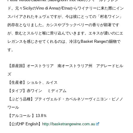
ド。元々SicilyのVino di AnnaがEtnaからワイナリーに来た際にイン
スパイアされたキュヴェですが、今は彼にとっての「村名ワイン」
的存在となりました。カシスやブラックベリーの香りが顕著です
が、飲むとスルリと喉に滑り込んでいきます。エキスが濃いのにエ
レガンスを感じさせてくれるのは、冷涼なBasket Rangeの賜物で
す。
【原産国】オーストラリア 南オーストラリア州 アデレードヒル
ズ
【生産者】ショルト、ルイス
【タイプ】赤ワイン ミディアム
【ぶどう品種】プティヴェルド・カベルネソーヴィニヨン・ピノノ
ワール
【アルコール 】13.8％
【公式HP English】
http://basketrangewine.com.au