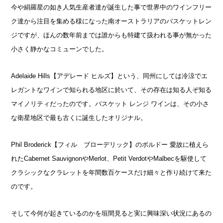
今や絹羅星の如き人気生産者達が誕生した事で世界中のワインフリー
ク達から注目を集める様になった南オーストラリアのバスケットレン
ジですが、ほんの数年前までは誰からも特建て扱われる事が無かった
小さく静かなコミューンでした。
Adelaide Hills【アデレード ヒルズ】という、同州にしては冷涼でエ
レガントなワインで知られる地区に於いて、その存在は知る人ぞ知る
マイノリティだったのです。バスケット レンジ ワインは、その小さ
な衛星地区で最も古くに誕生したオリジナル。
Phil Broderick【フィル ブローデリック】のボルドー 愛故に植えら
れたCabernet SauvignonやMerlot、Petit VerdotやMalbecを駆使して
クラシックなクラレットを年間数百ケースだけ細々と作り続けて来た
のです。
そして今何が起きているのかを垣間見ると実に興味深い状況にあるの