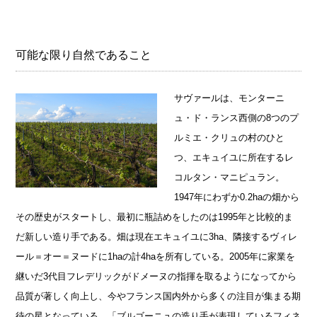
可能な限り自然であること
サヴァールは、モンターニ
ュ・ド・ランス西側の8つのプ
ルミエ・クリュの村のひと
つ、エキュイユに所在するレ
コルタン・マニピュラン。
1947年にわずか0.2haの畑から
その歴史がスタートし、最初に瓶詰めをしたのは1995年と比較的ま
だ新しい造り手である。畑は現在エキュイユに3ha、隣接するヴィレ
ール＝オー＝ヌードに1haの計4haを所有している。2005年に家業を
継いだ3代目フレデリックがドメーヌの指揮を取るようになってから
品質が著しく向上し、今やフランス国内外から多くの注目が集まる期
待の星となっている。「ブルゴーニュの造り手が表現しているフィネ