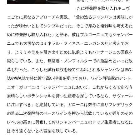
たに樽発酵を取り入れキュヴ
ェごとに異なるアプローチを実践。「父の造るシャンパンは美味しか
ったが味わいとしてシンプルだった。そこで厚みと複雑味を与えるた
めに樽発酵も取り入れた」と語る。彼はブルゴーニュでもシャンパー
ニュでも大切なのはミネラル・フィネス・エレガンスだと考えてお
り、よりミネラルを引き出すために以前よりもバトナージュの回数を
減らしている。また、無濾過・ノンフィルターでの瓶詰めといった改
革も行った。こうした試行錯誤を経て生み出されるシャンパンはIWC
誌やWA誌で特に近年高い評価を受けており、ワイン評論家のアント
ニオ・ガローニは「シャンパーニュにおいて、これからくるであろう
素晴らしいポテンシャルを持つ生産者を探しているなら、サヴァール
に注目すべき」と絶賛している。ガローニは数年に渡りフレデリック
の造る二次発酵前のベースワインを樽から試飲しているが近年のその
レベルの高さに興奮しておりシャンパーニュのトップ生産者になるに
はそう遠くないとの言葉を残している。