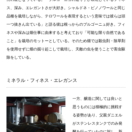
ス、深み、エレガントさが大好き。シャルドネ・ピノノワールと同じ
品種を栽培しながら、テロワールを表現するという意味では彼らは頭
一つ抜きん出ている」と語る彼は根っからのブルゴーニュ好き。フィ
ネスや深みは畑仕事に由来すると考えており「可能な限り自然である
こと」を栽培のモットーとしている。そのため畑では殺虫剤・除草剤
を使用せずに畑の掘り起こしで栽培し、天敵の虫を使うことで害虫駆
除をしている。
ミネラル・フィネス・エレガンス
一方、醸造に関しては良いと
思うものには積極的に挑戦す
る姿勢があり、父親ダニエル
がステンレスタンクでのみ発
酵を行っていたのに対し、新