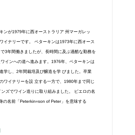
ンが1979年に⻄オーストラリア 州マーガレッ
イナリーです。 ペターキンは1973年に⻄オース
 で3年間働きましたが、⻑時間に及ぶ過酷な勤務を
ワインへの道へ進みます。1976年、ペターキンは
進学し、2年間栽培及び醸造を学 びました。卒業
ワイナリーを設 立する一方で、1980年まで同じ
インズでワイン造りに取り組みました。 ピエロの名
前「Peterkin=son of Peter」を意味する
畑