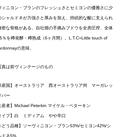
ヴィニヨン・ブランのフレッシュさとセミヨンの優雅さに少
のシャルドネが力強さと厚みを加え、持続的な酸に支えられ
緻密な骨格がある。自社畑の手摘みブドウを全房圧搾、全体
5％を樽発酵・樽熟成（6ヶ月間）。L.T.C=Little touch of
ardonnayの意味。
写真は前ヴィンテージのもの
原産国】オーストラリア 西オーストラリア州 マーガレッ
リバー
産者】Michael Peterkin マイケル・ペターキン
タイプ】白 ミディアム やや辛口
ぶどう品種】ソーヴィニヨン・ブラン53%/セミヨン42%/シ
ルドネ5%