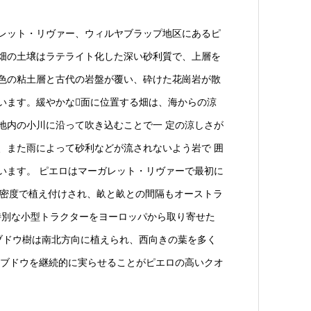
レット・リヴァー、ウィルヤブラップ地区にあるピ
畑の土壌はラテライト化した深い砂利質で、上層を
色の粘土層と古代の岩盤が覆い、砕けた花崗岩が散
います。緩やかな􏰀面に位置する畑は、海からの涼
地内の小川に沿って吹き込むことで一 定の涼しさが
、また雨によって砂利などが流されないよう岩で 囲
います。 ピエロはマーガレット・リヴァーで最初に
haの密度で植え付けされ、畝と畝との間隔もオーストラ
特別な小型トラクターをヨーロッパから取り寄せた
ブドウ樹は南北方向に植えられ、⻄向きの葉を多く
ブドウを継続的に実らせることがピエロの高いクオ