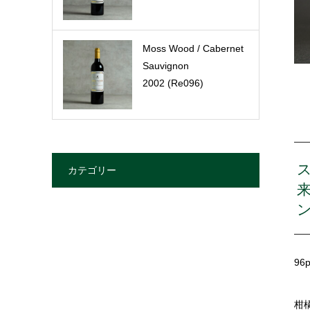
Moss Wood / Cabernet
Sauvignon
2002 (Re096)
カテゴリー
96p
柑