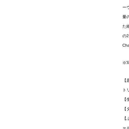
ー
量
た
の2
Ch
※
【
ト
【生
【
【
ャ