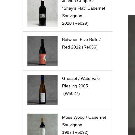
Joshua Cooper /
“Shay’s Flat” Cabernet
Sauvignon
2020 (Re029)
Between Five Bells /
Red 2012 (Re056)
Grosset / Watervale
Riesling 2005
(Wh027)
Moss Wood / Cabernet
Sauvignon
1997 (Re092)