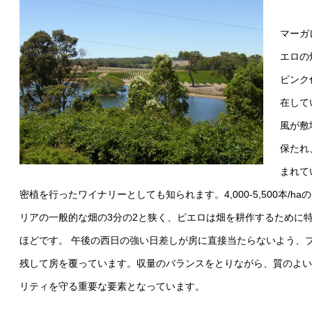
マーガ
エロの
ピンク
在して
風が敷
保たれ
まれて
密植を行ったワイナリーとしても知られます。4,000-5,500本/
リアの一般的な畑の3分の2と狭く、ピエロは畑を耕作するために
ほどです。 午後の⻄日の強い日差しが房に直接当たらないよう、
残して房を覆っています。収量のバランスをとりながら、質のよい
リティを守る重要な要素となっています。