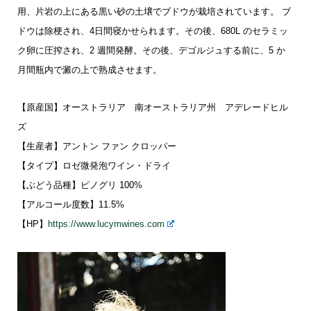
用、片岩の上にある黒い砂の土壌でブドウが栽培されています。 ブ
ドウは除梗され、4日間寝かせられます。その後、680L のセラミッ
ク卵に圧搾され、2 週間発酵。その後、デゴルジュする前に、5 か
月間瓶内で澱の上で熟成させます。
【原産国】オーストラリア 南オーストラリア州 アデレードヒル
ズ
【生産者】アントン ファン クロッパー
【タイプ】ロゼ微発泡ワイン・ドライ
【ぶどう品種】ピノグリ 100%
【アルコール度数】11.5%
【HP】
https://www.lucymwines.com