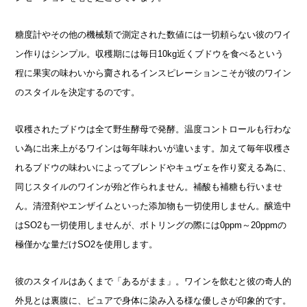
糖度計やその他の機械類で測定された数値には一切頼らない彼のワイ
ン作りはシンプル。収穫期には毎日10kg近くブドウを食べるという
程に果実の味わいから齎されるインスピレーションこそが彼のワイン
のスタイルを決定するのです。
収穫されたブドウは全て野生酵母で発酵。温度コントロールも行わな
い為に出来上がるワインは毎年味わいが違います。加えて毎年収穫さ
れるブドウの味わいによってブレンドやキュヴェを作り変える為に、
同じスタイルのワインが殆ど作られません。補酸も補糖も行いませ
ん。清澄剤やエンザイムといった添加物も一切使用しません。醸造中
はSO2も一切使用しませんが、ボトリングの際には0ppm～20ppmの
極僅かな量だけSO2を使用します。
彼のスタイルはあくまで「あるがまま」。ワインを飲むと彼の奇人的
外見とは裏腹に、ピュアで身体に染み入る様な優しさが印象的です。