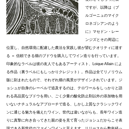
ですが、以降は（ブ
ルゴーニュのマイク
ロネゴシアンのよう
に）マセドン・レー
ンジズとその周辺に
位置し、自然環境に配慮した農法を実践し彼が望むクオリティに達す
る ＝ 信頼できる畑のブドウを購入してワイン造りを行っています。
印象的なラベルは彼の友人でもあるアーティスト、Loique Allain によ
る作品（裏ラベルにもしっかりクレジット）。作品は全てリノリウム
版に刻まれたもので、それぞれ畑の風景がデザインされています。ジ
ョシュが自身のレーベルで追及するのは、テロワールをしっかりと語
れる高品質なブドウを用い、ごく少量の酸化防止剤以外の添加物を用
いないナチュラルなアプローチで造る、しかし上質なクラシックワイ
ンに通じる魅力を備えたワイン。世代は違いながらも、長年ワイン造
りに真摯に向き合ってきた親の姿を見て育ったジョシュだからこそ表
現できる新世代のファインワインと言えます。リリースから数年経っ