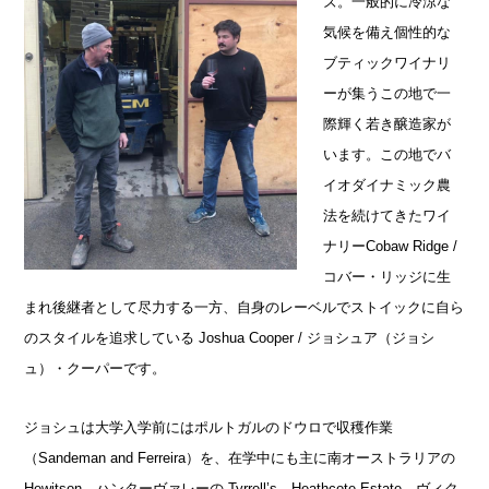
ズ。一般的に冷涼な
気候を備え個性的な
ブティックワイナリ
ーが集うこの地で一
際輝く若き醸造家が
います。この地でバ
イオダイナミック農
法を続けてきたワイ
ナリーCobaw Ridge /
コバー・リッジに生
まれ後継者として尽力する一方、自身のレーベルでストイックに自ら
のスタイルを追求している Joshua Cooper / ジョシュア（ジョシ
ュ）・クーパーです。
ジョシュは大学入学前にはポルトガルのドウロで収穫作業
（Sandeman and Ferreira）を、在学中にも主に南オーストラリアの
Hewitson、ハンターヴァレーの Tyrrell’s、Heathcote Estate、ヴィク