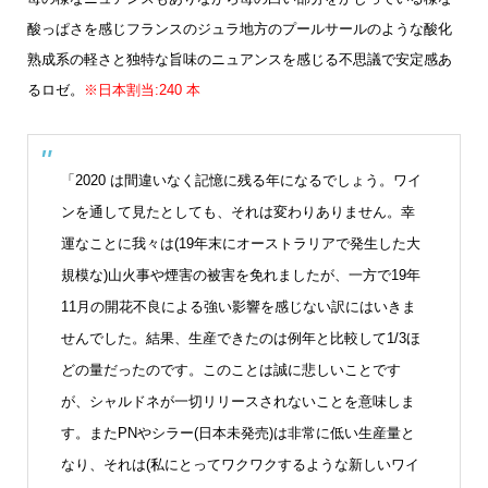
酸っぱさを感じフランスのジュラ地方のプールサールのような酸化
熟成系の軽さと独特な旨味のニュアンスを感じる不思議で安定感あ
るロゼ。
※日本割当:240 本
「2020 は間違いなく記憶に残る年になるでしょう。ワイ
ンを通して見たとしても、それは変わりありません。幸
運なことに我々は(19年末にオーストラリアで発生した大
規模な)山火事や煙害の被害を免れましたが、一方で19年
11月の開花不良による強い影響を感じない訳にはいきま
せんでした。結果、生産できたのは例年と比較して1/3ほ
どの量だったのです。このことは誠に悲しいことです
が、シャルドネが一切リリースされないことを意味しま
す。またPNやシラー(日本未発売)は非常に低い生産量と
なり、それは(私にとってワクワクするような新しいワイ