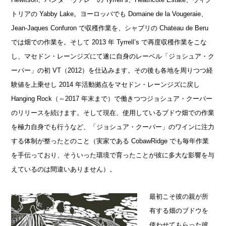
トリアの Yabby Lake。ヨーロッパでも Domaine de la Vougeraie、
Jean-Jaques Confuron で収穫作業を、シャブリの Chateau de Beru
では畑での作業を。そして 2013 年 Tyrrell’s で再度収穫作業をこな
し、マセドン・レーンジズにて遂に自身のレーベル「ジョシュア・ク
ーパー」の初 VT（2012）を仕込みます。その後も各地を周りつつ経
験値を上乗せし 2014 年活動拠点をマセドン・レーンジズに戻し
Hanging Rock（～2017 年末まで）で働きつつジョシュア・クーパー
のリリースを続けます。そして現在、使用しているブドウ畑での作業
を極力自身でも行うなど、「ジョシュア・クーパー」のワインに注力
する体制が整ったとのこと（実家である CobawRidge でも毎年作業
を手伝っており、そういった環境で育ったことが彼に多大な影響を与
えているのは間違いありません）。
最初こそ彼の親が所
有する畑のブドウを
使わせてもらった彼