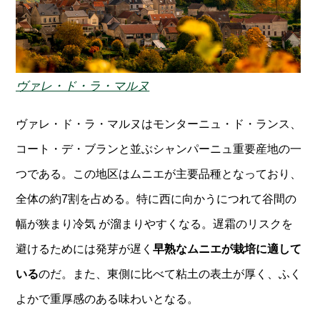
ヴァレ・ド・ラ・マルヌ
ヴァレ・ド・ラ・マルヌはモンターニュ・ド・ランス、
コート・デ・ブランと並ぶシャンパーニュ重要産地の一
つである。この地区はムニエが主要品種となっており、
全体の約7割を占める。特に西に向かうにつれて谷間の
幅が狭まり冷気 が溜まりやすくなる。遅霜のリスクを
避けるためには発芽が遅く
早熟なムニエが栽培に適して
いる
のだ。また、東側に比べて粘土の表土が厚く、ふく
よかで重厚感のある味わいとなる。