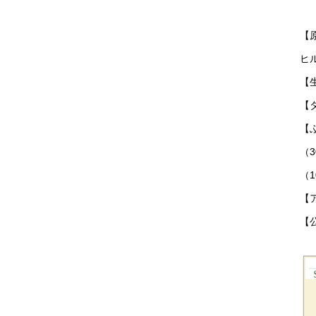
【
ヒ
【
【
【
（
（1
【ア
【公