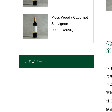
Moss Wood / Cabernet
Sauvignon
2002 (Re096)
伝
楽
カテゴリー
ワ
ま
ラ
実
軽
飲