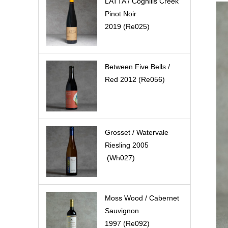
LATTA / Coghills Creek
Pinot Noir
2019 (Re025)
Between Five Bells /
Red 2012 (Re056)
Grosset / Watervale
Riesling 2005
(Wh027)
Moss Wood / Cabernet
Sauvignon
1997 (Re092)