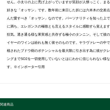
せん。小太りの上に禿げ上がっていますが笑顔が人懐っこく、まる
好きな「オッサン」です。数年前に来日した折には六本木の交差点
んだ愛すべき「オッサン」なのです。パーソナリティを知った上で
に満ち、エレガンスの極致とも言えるスタイルに感動すら覚えます
狂気。透き通る様な果実感と共存ずる極小のタンニン。そして彼の
イヤーのワインは紛れも無く彼そのものです。ヤラヴァレーの中で
植されたブドウ樹のポテンシャルを最大限に引き出す為に彼がクレ
ングまでSO2を一切使用していないとはにわかに信じられない様
す。※インポーター引用
関連商品