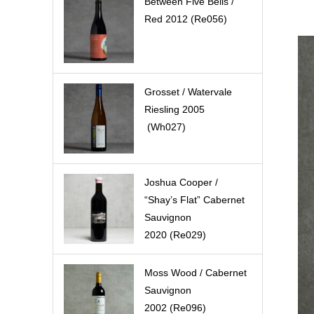
Between Five Bells /
Red 2012 (Re056)
Grosset / Watervale
Riesling 2005
(Wh027)
Joshua Cooper /
“Shay’s Flat” Cabernet
Sauvignon
2020 (Re029)
Moss Wood / Cabernet
Sauvignon
2002 (Re096)