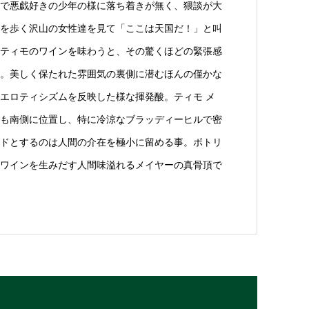
で悪戯好きの少年の様に落ち着きが無く、猥談が大
を歩く沢山の女性達を見て「ここは天国だ！」と叫
ティモのワインを味わうと、その驚くほどの緊張感
。美しく保たれた雰囲気の裏側に潜むほんの僅かな
エロティシズムを反映した様な揮発酸。ティモ メ
も南側に位置し、特に冷涼なブラッディーヒルで密
ドとするのは人間の介在を極小に留める事。ボトリ
なワインを生みだす人間味溢れるメイヤーの真骨頂で