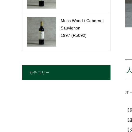
Moss Wood / Cabernet
Sauvignon
1997 (Re092)
カテゴリー
オ
【
【
【