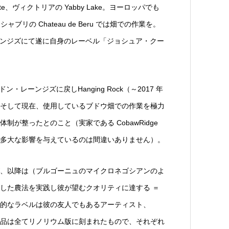
Estate、ヴィクトリアの Yabby Lake。ヨーロッパでも
穫作業を、シャブリの Chateau de Beru では畑での作業を。
ドン・レーンジズにて遂に自身のレーベル「ジョシュア・クー
レーンジズに戻しHanging Rock（～2017 年
そして現在、使用しているブドウ畑での作業を極力
が整ったとのこと（実家である CobawRidge
多大な影響を与えているのは間違いありません）。
、以降は（ブルゴーニュのマイクロネゴシアンのよ
した農法を実践し彼が望むクオリティに達する ＝
的なラベルは彼の友人でもあるアーティスト、
ト）。作品は全てリノリウム版に刻まれたもので、それぞれ