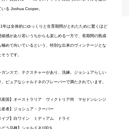
いる Joshua Cooper。
021年は全体的にゆっくりと生育期間がとれたために驚くほど
凝縮感があり若いうちからも楽しめる一方で、長期間の熟成
も極めて向いているという、特別な出来のヴィンテージとな
たそうです。
レガンスで、テクスチャーがあり、洗練。ジョシュアらしい
り。ピュアなシャルドネのフレーバーで満たされています。
原産国】オーストラリア ヴィクトリア州 マセドンレンジ
生産者】ジョシュア・クーパー
タイプ】白ワイン ミディアム ドライ
ぶどう品種】シャルドネ100％