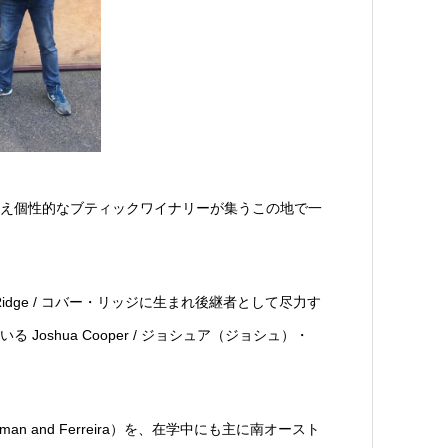
え個性的なブティックワイナリーが集うこの地で一
dge / コバー・リッジに生まれ後継者として尽力す
shua Cooper / ジョシュア（ジョシュ）・
 and Ferreira）を、在学中にも主に南オースト