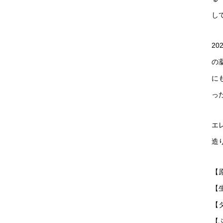
して
2
の
に
っ
エ
造
【
【
【
【