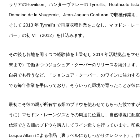
ラリアのHewitson、ハンターヴァレーの Tyrrell’s、Heathcote 
Domaine de la Vougeraie、Jean-Jaques Confuron で収
そして 2013 年 Tyrrell’s で再度収穫作業をこなし、マセ
パー」の初 VT（2012）を仕込みます。
その後も各地を周りつつ経験値を上乗せし 2014 年活動拠点をマセドン・
末まで）で働きつつジョシュア・クーパーのリリースを続けます。
自身でも行うなど、「ジョシュア・クーパー」のワインに注力する体制
でも毎年作業を手伝っており、そういった環境で育ったことが彼に
最初こそ彼の親が所有する畑のブドウを使わせてもらった彼ですが
うに）マセドン・レーンジズとその周辺に位置し、自然環境に配慮
信頼できる畑のブドウを購入してワイン造りを行っています。印象
Loique Allain による作品（裏ラベルにもしっかりクレジッ