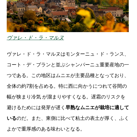
ヴァレ・ド・ラ・マルヌ
ヴァレ・ド・ラ・マルヌはモンターニュ・ド・ランス、
コート・デ・ブランと並ぶシャンパーニュ重要産地の一
つである。この地区はムニエが主要品種となっており、
全体の約7割を占める。特に西に向かうにつれて谷間の
幅が狭まり冷気 が溜まりやすくなる。遅霜のリスクを
避けるためには発芽が遅く
早熟なムニエが栽培に適して
いる
のだ。また、東側に比べて粘土の表土が厚く、ふく
よかで重厚感のある味わいとなる。