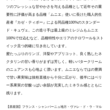
ツのフレッシュな甘やかさを与える品種として近年その重
要性に評価が高まる品種「ムニエ」使いに長けた職人的生
産者『カゼ・ティボー』による同品種100%のスタンダー
ド・キュヴェ。この造り手は最上級のミレジムもムニエ
100%で仕込むなど、品種特性やエリアのテロワールをスト
イック且つ的確に引き出しています。
蜜たっぷりのリンゴ、洋梨やアプリコット、良く熟したネ
クタリンの甘い香りがまずは芳しく。軽いバタークリーム
のニュアンスも心地よく漂います。ムニエならではの豊満
で甘い果実味は抜栓直後から十分に広がり、後半にはベリ
ー系果実の甘酸っぱい余韻が充実したミネラル感とともに
残ります。
【原産国】フランス・シャンパーニュ地方・ヴァレ・ド・ラ・マル